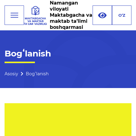
Namangan
viloyati
Maktabgacha va
O‘Z
maktab ta’limi
boshqarmasi
Faoliyat
Bogʻlanish
Rahbariyat
Boshqarma tuzilmasi
Asosiy
Bogʻlanish
Missiya, maqsad va vazifalar
Rekvizitlar
Bogʻlanish
Xalqaro aloqalar
Ochiq majlislar o'tkazish