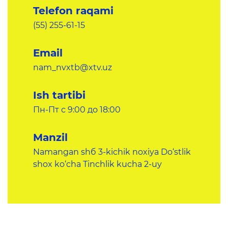
Elektron shahodatnoma
Telefon raqami
Raqamli kutubxona
(55) 255-61-15
Yagona elektron tizim
Email
Malaka oshirish
nam_nvxtb@xtv.uz
Ish tartibi
Axborot xizmati
Пн-Пт с 9:00 до 18:00
Press-relizlar
Manzil
OAV biz haqimizda
Namangan shб 3-kichik noxiya Do‘stlik
Ma'ruzalar
shox ko‘cha Tinchlik kucha 2-uy
Galereya
Videogalereya
Axborot xizmati