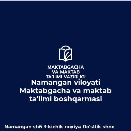
Matbuot anjumanlari
Konferensiyalar
Yordam
Tanlovlar
Akkreditatsiya
Infografika
E'lonlar
Namangan viloyati
Maktabgacha va maktab
Yangiliklar
ta’limi boshqarmasi
Ochiq ma'lumotlar
Ochiq budjet
Namangan shб 3-kichik noxiya Do‘stlik shox