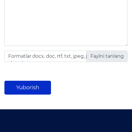
Matbuot anjumanlari
Konferensiyalar
Yordam
Tanlovlar
Akkreditatsiya
Formatlar docx, doc, rtf, txt, jpeg, jpg, png, df, xls,
xlsx, zip, rar
Infografika
E'lonlar
Yuborish
Yangiliklar
Ochiq ma'lumotlar
Ochiq budjet