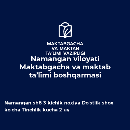
OCHIQ MA'LUMOTLAR (PF-
6247)
Ochiq ma'lumotlar to'plami
Hujjatlar
Namangan viloyati
Maktabgacha va maktab
ta’limi boshqarmasi
Namangan shб 3-kichik noxiya Do‘stlik shox
ko‘cha Tinchlik kucha 2-uy