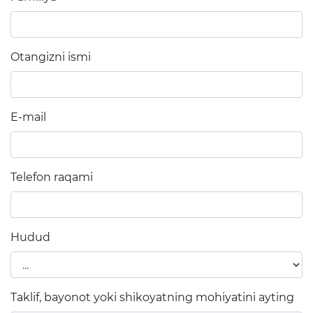
Elektron shahodatnoma
Raqamli kutubxona
Otangizni ismi
Yagona elektron tizim
Malaka oshirish
E-mail
Axborot xizmati
Press-relizlar
Telefon raqami
OAV biz haqimizda
Ma'ruzalar
Hudud
Galereya
Videogalereya
Taklif, bayonot yoki shikoyatning mohiyatini ayting
Axborot xizmati