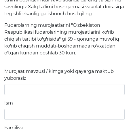
rejalari
savolingiz Xalq ta'limi boshqarmasi vakolat doirasiga
tegishli ekanligiga ishonch hosil qiling.
Ta'lim
Fuqarolarning murojaatlarini "O'zbekiston
Respublikasi fuqarolarining murojaatlarini ko'rib
Tahliliy ma'lumotlar
chiqish tartibi to'g'risida" gi 59 - qonunga muvofiq
ko'rib chiqish muddati-boshqarmada ro'yxatdan
Ta'limga doir terminlar
o'tgan kundan boshlab 30 kun.
"Barkamol Avlod" Bolalar
markazi
Murojaat mavzusi / kimga yoki qayerga maktub
Hisobotlar
yuborasiz
Interaktiv xizmatlar
Ism
Elektron kundalik
1-sinfga qabul
Familiya