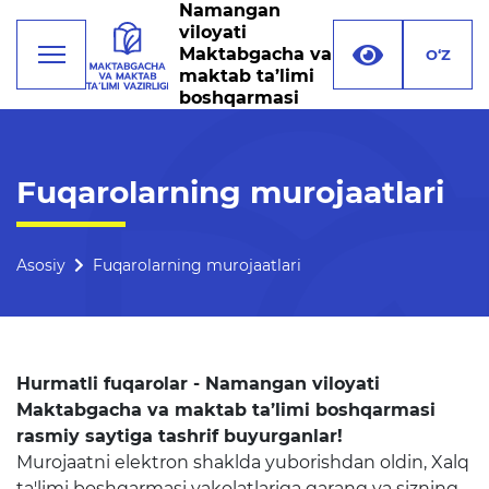
Namangan
viloyati
Maktabgacha va
O‘Z
maktab ta’limi
boshqarmasi
Faoliyat
Fuqarolarning murojaatlari
Rahbariyat
Boshqarma tuzilmasi
Asosiy
Fuqarolarning murojaatlari
Missiya, maqsad va vazifalar
Rekvizitlar
Hurmatli fuqarolar - Namangan viloyati
Bogʻlanish
Maktabgacha va maktab ta’limi boshqarmasi
rasmiy saytiga tashrif buyurganlar!
Xalqaro aloqalar
Murojaatni elektron shaklda yuborishdan oldin, Xalq
ta'limi boshqarmasi vakolatlariga qarang va sizning
Ochiq majlislar o'tkazish