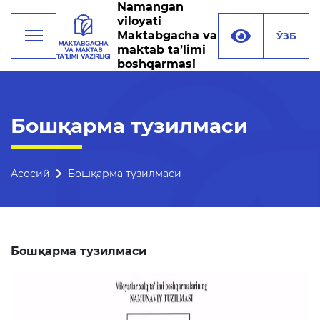
Namangan
viloyati
Maktabgacha va
ЎЗБ
maktab ta’limi
boshqarmasi
Фаолият
Бошқарма тузилмаси
Раҳбарият
Бошқарма тузилмаси
Асосий
Бошқарма тузилмаси
Миссия, мақсад ва
вазифалар
Реквизитлар
Бошқарма тузилмаси
Боғланиш
Халқаро алоқалар