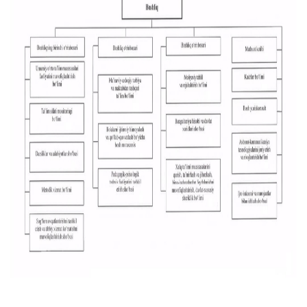
Очиқ мажлислар ўтказиш
режалари
Таълим
Таҳлилий маълумотлар
Таълимга доир терминлар
"Баркамол Авлод" Болалар
маркази
Ҳисоботлар
Интерактив хизматлар
Электрон кундалик
1-синфга қабул