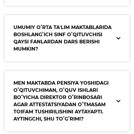
Elektron shahodatnoma
Raqamli kutubxona
Yagona elektron tizim
UMUMIY OʻRTA TAʼLIM MAKTABLARIDA
BOSHLANGʻICH SINF OʻQITUVCHISI
Malaka oshirish
QAYSI FANLARDAN DARS BERISHI
MUMKIN?
Axborot xizmati
Press-relizlar
OAV biz haqimizda
MEN MAKTABDA PENSIYA YOSHIDAGI
OʻQITUVCHIMAN, OʻQUV ISHLARI
Ma'ruzalar
BOʻYICHA DIREKTOR OʻRINBOSARI
AGAR ATTESTATSIYADAN OʻTMASAM
Galereya
TOIFAM TUSHIRILISHINI AYTAYAPTI.
Videogalereya
AYTINGCHI, SHU TOʻGʻRIMI?
Axborot xizmati