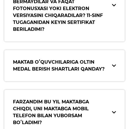
BERMAYDILAR VA FAQAT
rejalari
FOTONUSXASI YOKI ELEKTRON
VERSIYASINI CHIQARADILAR? 11-SINF
TUGAGANIDAN KEYIN SERTIFIKAT
Ta'lim
BERILADIMI?
Tahliliy ma'lumotlar
Ta'limga doir terminlar
"Barkamol Avlod" Bolalar
MAKTAB OʻQUVCHILARIGA OLTIN
markazi
MEDAL BERISH SHARTLARI QANDAY?
Hisobotlar
Interaktiv xizmatlar
FARZANDIM BU YIL MAKTABGA
Elektron kundalik
CHIQDI, UNI MAKTABGA MOBIL
TELEFON BILAN YUBORSAM
1-sinfga qabul
BOʻLADIMI?