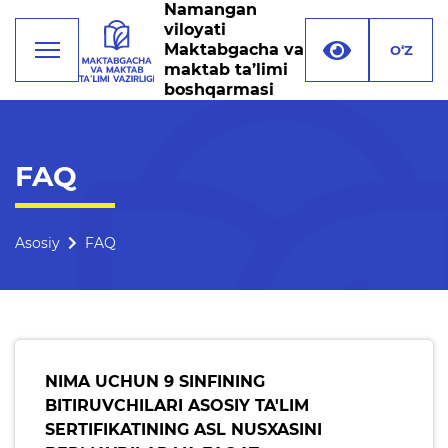
Namangan
viloyati
Maktabgacha va
O‘Z
maktab ta’limi
boshqarmasi
Faoliyat
FAQ
Rahbariyat
Boshqarma tuzilmasi
Asosiy
FAQ
Missiya, maqsad va vazifalar
Rekvizitlar
Bogʻlanish
NIMA UCHUN 9 SINFINING
BITIRUVCHILARI ASOSIY TA'LIM
Xalqaro aloqalar
SERTIFIKATINING ASL NUSXASINI
Ochiq majlislar o'tkazish