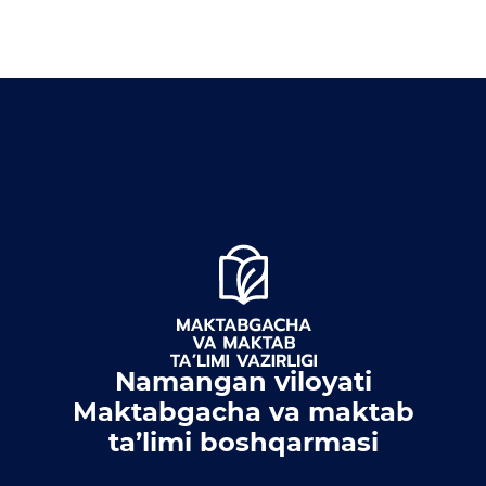
Matbuot anjumanlari
Konferensiyalar
Yordam
Tanlovlar
Akkreditatsiya
Infografika
E'lonlar
Yangiliklar
Namangan viloyati
Ochiq ma'lumotlar
Maktabgacha va maktab
ta’limi boshqarmasi
Ochiq budjet