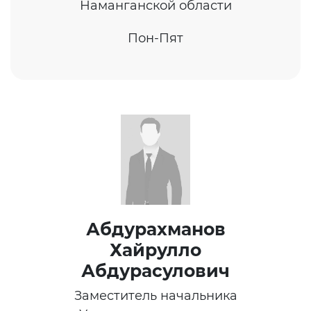
Наманганской области
Видеогалерея
Пресс-служба
Пон-Пят
Пресс конференции
Конференции
Помощь
Конкурсы
Аккредитация
Инфографика
Абдурахманов
Объявления
Хайрулло
Новости
Абдурасулович
Заместитель начальника
Открытые данные