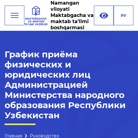
Namangan
viloyati
Maktabgacha va
РУ
maktab ta’limi
boshqarmasi
Деятельность
График приёма
физических и
Руководство
юридических лиц
Структура управления
Администрацией
Миссия, цели и задачи
Министерства народного
Реквизиты
образования Республики
Контакты
Узбекистан
Международные
отношения
Главная
Руководство