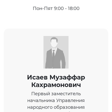
Электронный аттестат
Пон-Пят 9:00 - 18:00
Электронная библиотека
Единая электронная
система
Повышение
квалификации
Информационная служба
Пресс релизы
Исаев Музаффар
СМИ о Нас
Кахрамонович
Доклады
Первый заместитель
начальника Управления
Галерея
народного образования